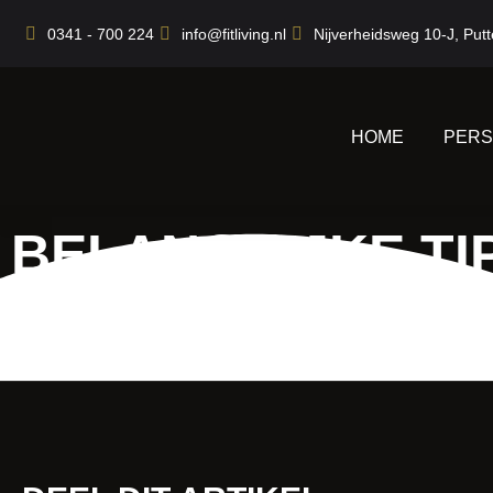
Ga
0341 - 700 224
info@fitliving.nl
Nijverheidsweg 10-J, Put
naar
de
inhoud
HOME
PERS
BELANGRIJKE TI
EN AFVALLEN