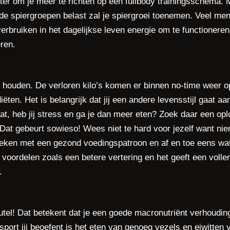
 beter om je meer te richten op een fullbody trainingsschema. 
r de spiergroepen belast zal je spiergroei toenemen. Veel me
erbruiken in het dagelijkse leven energie om te functionere
ren.
 te houden. De verloren kilo’s komen er binnen no-time weer 
iëten. Het is belangrijk dat jij een andere levensstijl gaat 
at, heb jij stress en ga je dan meer eten? Zoek daar een op
Dat gebeurt sowieso! Wees niet te hard voor jezelf want nie
oeken met een gezond voedingspatroon en af en toe eens wa
 voordelen zoals een betere vertering en het geeft een volle
.
eutel! Dat betekent dat je een goede macronutriënt verhoudin
sport jij beoefent is het eten van genoeg vezels en eiwitten 