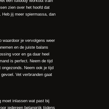
Met een fullbody workout train
nsen zien over het hoofd dat
n. Heb jij meer spiermassa, dan
op waardoor je vervolgens weer
aannemen en de juiste balans
lossing voor en ga daar heel
mand is perfect. Neem de tijd
t ongezonds. Neem ook je tijd
r gevoel. Vet verbranden gaat
g moet inlassen wat past bij
voor iedereen belangrijk tijdens