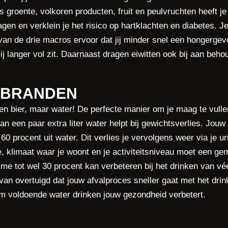
 groente, volkoren producten, fruit en peulvruchten heeft j
gen en verklein je het risico op hartklachten en diabetes. J
van de drie macros ervoor dat jij minder snel een hongergevo
ij langer vol zit. Daarnaast dragen eiwitten ook bij aan be
RBRANDEN
en bier, maar water! De perfecte manier om je maag te vulle
an een paar extra liter water helpt bij gewichtsverlies. Jou
0 procent uit water. Dit verlies je vervolgens weer via je u
e, klimaat waar je woont en je activiteitsniveau moet een ge
sme tot wel 30 procent kan verbeteren bij het drinken van véé
van overtuigd dat jouw afvalproces sneller gaat met het drinke
om voldoende water drinken jouw gezondheid verbetert.