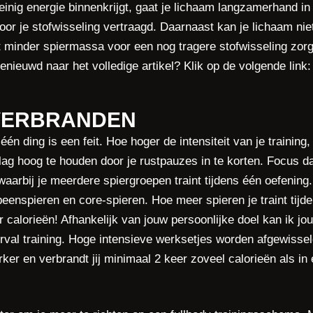
inig energie binnenkrijgt, gaat je lichaam langzamerhand i
or je stofwisseling vertraagd. Daarnaast kan je lichaam niet
 minder spiermassa voor een nog tragere stofwisseling zorgt
enieuwd naar het volledige artikel? Klik op de volgende link
 VERBRANDEN
n ding is een feit. Hoe hoger de intensiteit van je training
tslag hoog te houden door je rustpauzes in te korten. Focus 
arbij je meerdere spiergroepen traint tijdens één oefening.
beenspieren en core-spieren. Hoe meer spieren je traint tijd
r calorieën! Afhankelijk van jouw persoonlijke doel kan ik j
rval training. Hoge intensieve werksetjes worden afgewissel
rker en verbrandt jij minimaal 2 keer zoveel calorieën als in 