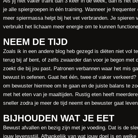
Als jij niet vaker traint dan 3 keer in de week, dan is het
je alle spiergroepen in één training. Wanneer je frequente
meer spiermassa helpt bij het vet verbranden. Je spieren v
verbruikt het lichaam meer energie om te kunnen functione
NEEM DE TIJD
Zoals ik in een andere blog heb gezegd is diëten niet vol
terug bij af bent, of zelfs zwaarder dan voor je begon met d
zoekt die bij jou past. Patronen verbannen waar het mis ga
bewust in oefenen. Gaat het één, twee of vaker verkeerd? 
om bewuster hiermee om te gaan en de juiste balans te z
met het eten van je maaltijden. Rustig eten heeft meerdere
sneller zodra je meer de tijd neemt en bewuster gaat leven
BIJHOUDEN WAT JE EET
Bewust afvallen en bezig zijn met je voeding. Dat is de sl
jouw levensstijl. Afhankelijk van wat jouw doel is en welke 