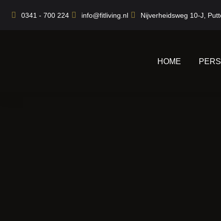
Ga
0341 - 700 224
info@fitliving.nl
Nijverheidsweg 10-J, Put
naar
de
inhoud
HOME
PERS