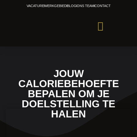
Ga
VACATURE
WERKGEBIED
BLOG
ONS TEAM
CONTACT
naar
de
inhoud
PERSONAL TRAINING
JOUW
CALORIEBEHOEFTE
BEPALEN OM JE
DOELSTELLING TE
HALEN