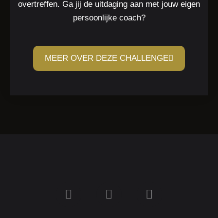
overtreffen. Ga jij de uitdaging aan met jouw eigen
persoonlijke coach?
MEER OVER DEZE CHALLENGE
I
F
Y
n
a
o
s
c
u