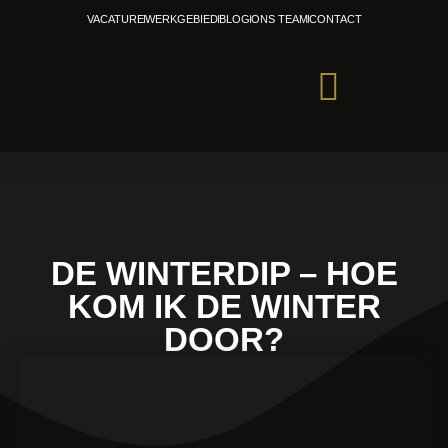
Ga
VACATURE
WERKGEBIED
BLOG
ONS TEAM
CONTACT
naar
de
inhoud
PERSONAL TRAINING
DE WINTERDIP – HOE
KOM IK DE WINTER
DOOR?