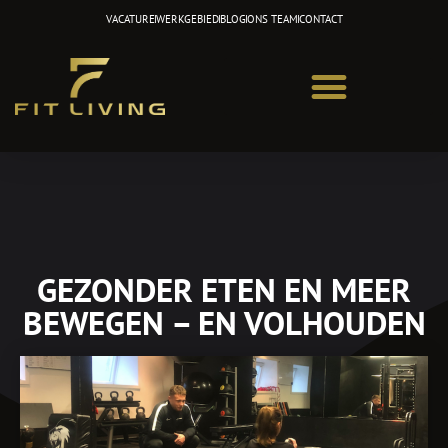
Ga
VACATURE
WERKGEBIED
BLOG
ONS TEAM
CONTACT
naar
de
inhoud
GEZONDER ETEN EN MEER
BEWEGEN – EN VOLHOUDEN