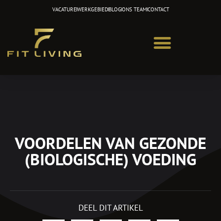
Ga
VACATURE
WERKGEBIED
BLOG
ONS TEAM
CONTACT
naar
de
inhoud
VOORDELEN VAN GEZONDE
(BIOLOGISCHE) VOEDING
DEEL DIT ARTIKEL