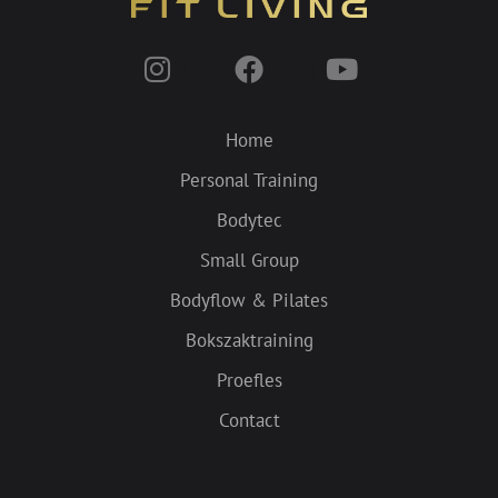
I
F
Y
n
a
o
s
c
u
t
e
t
Home
a
b
u
Personal Training
g
o
b
r
Bodytec
o
e
a
k
Small Group
m
Bodyflow & Pilates
Bokszaktraining
Proefles
Contact