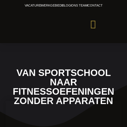
Ga
VACATURE
WERKGEBIED
BLOG
ONS TEAM
CONTACT
naar
de
inhoud
PERSONAL TRAINING
VAN SPORTSCHOOL
NAAR
FITNESSOEFENINGEN
ZONDER APPARATEN