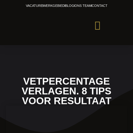
Ga
VACATURE
WERKGEBIED
BLOG
ONS TEAM
CONTACT
naar
de
inhoud
PERSONAL TRAINING
VETPERCENTAGE
VERLAGEN. 8 TIPS
VOOR RESULTAAT